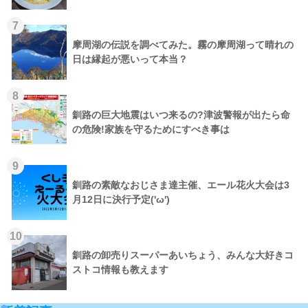
7
摩周湖の伝説を調べてみた。霧の摩周湖って晴れの
日は縁起が悪いって本当？
8
釧路の巨大地震はいつ来るの?津波警報が出たら命
の危険!家族を守るためにすべき事は
9
釧路の素敵なおじさま達主催、エール花火大会は3
月12日に決行予定('ω')
10
釧路の卸売りスーパーあいちょう、みんな大好きコ
ストコ情報も教えます