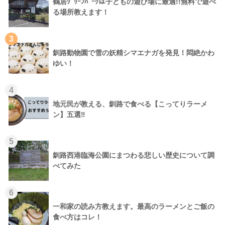
鶴居ｸﾞﾘｰﾝﾊﾟｰｸは子どもの遊び場に最適!!無料で遊べ
る場所教えます！
3
釧路動物園で雪の妖精シマエナガを発見！悶絶かわ
ゆい！
4
地元民が教える、釧路で食べる【こってりラーメ
ン】五選‼
5
釧路西港臨海公園にまつわる悲しい歴史について調
べてみた
6
一和家の読み方教えます。最高のラーメンとご飯の
食べ方はコレ！