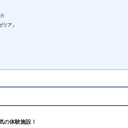
場所
ゼリア」
気の体験施設！