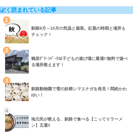
よく読まれている記事
1
釧路9月～10月の気温と服装。紅葉の時期と場所も
チェック！
2
鶴居ｸﾞﾘｰﾝﾊﾟｰｸは子どもの遊び場に最適!!無料で遊べ
る場所教えます！
3
釧路動物園で雪の妖精シマエナガを発見！悶絶かわ
ゆい！
4
地元民が教える、釧路で食べる【こってりラーメ
ン】五選‼