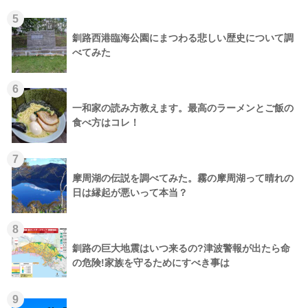
5
釧路西港臨海公園にまつわる悲しい歴史について調
べてみた
6
一和家の読み方教えます。最高のラーメンとご飯の
食べ方はコレ！
7
摩周湖の伝説を調べてみた。霧の摩周湖って晴れの
日は縁起が悪いって本当？
8
釧路の巨大地震はいつ来るの?津波警報が出たら命
の危険!家族を守るためにすべき事は
9