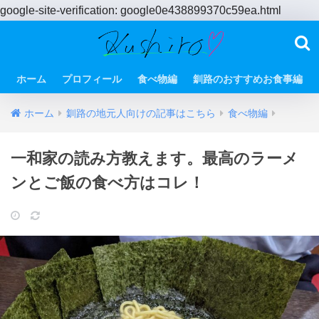
google-site-verification: google0e438899370c59ea.html
ホーム
プロフィール
食べ物編
釧路のおすすめお食事編
ホーム
釧路の地元人向けの記事はこちら
食べ物編
一和家の読み方教えます。最高のラーメ
ンとご飯の食べ方はコレ！