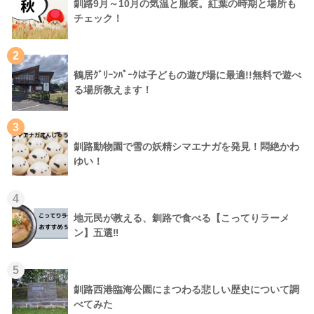
釧路9月～10月の気温と服装。紅葉の時期と場所も
チェック！
2
鶴居ｸﾞﾘｰﾝﾊﾟｰｸは子どもの遊び場に最適!!無料で遊べ
る場所教えます！
3
釧路動物園で雪の妖精シマエナガを発見！悶絶かわ
ゆい！
4
地元民が教える、釧路で食べる【こってりラーメ
ン】五選‼
5
釧路西港臨海公園にまつわる悲しい歴史について調
べてみた