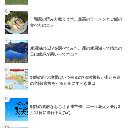
6
一和家の読み方教えます。最高のラーメンとご飯の
食べ方はコレ！
7
摩周湖の伝説を調べてみた。霧の摩周湖って晴れの
日は縁起が悪いって本当？
8
釧路の巨大地震はいつ来るの?津波警報が出たら命
の危険!家族を守るためにすべき事は
9
釧路の素敵なおじさま達主催、エール花火大会は3
月12日に決行予定('ω')
10