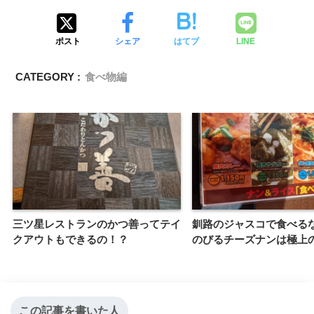
ポスト
シェア
はてブ
LINE
CATEGORY :
食べ物編
三ツ星レストランのかつ善ってテイ
釧路のジャスコで食べるな
クアウトもできるの！？
のびるチーズナンは極上の
この記事を書いた人