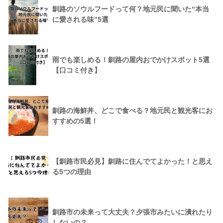
釧路のソウルフードって何？地元民に聞いた“本当
に愛される味”5選
雨でも楽しめる！釧路の屋内おでかけスポット5選
【口コミ付き】
釧路の海鮮丼、どこで食べる？地元民と観光客にお
すすめの5選！
【釧路市民必見】釧路に住んでてよかった！と思え
る5つの理由
釧路市の未来って大丈夫？夕張市みたいに潰れたり
しないの？