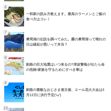
6
一和家の読み方教えます。最高のラーメンとご飯の
食べ方はコレ！
7
摩周湖の伝説を調べてみた。霧の摩周湖って晴れの
日は縁起が悪いって本当？
8
釧路の巨大地震はいつ来るの?津波警報が出たら命
の危険!家族を守るためにすべき事は
9
釧路の素敵なおじさま達主催、エール花火大会は3
月12日に決行予定('ω')
10