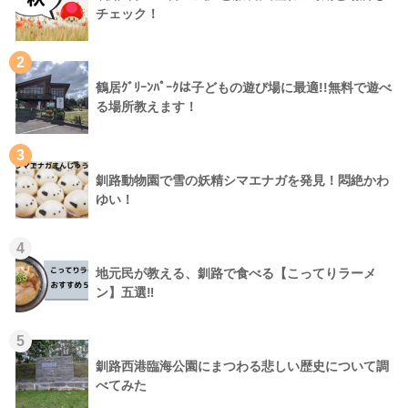
チェック！
2
鶴居ｸﾞﾘｰﾝﾊﾟｰｸは子どもの遊び場に最適!!無料で遊べ
る場所教えます！
3
釧路動物園で雪の妖精シマエナガを発見！悶絶かわ
ゆい！
4
地元民が教える、釧路で食べる【こってりラーメ
ン】五選‼
5
釧路西港臨海公園にまつわる悲しい歴史について調
べてみた