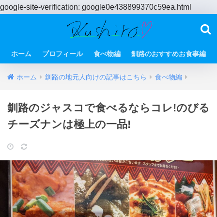
google-site-verification: google0e438899370c59ea.html
ホーム
プロフィール
食べ物編
釧路のおすすめお食事編
ホーム
釧路の地元人向けの記事はこちら
食べ物編
釧路のジャスコで食べるならコレ!のびる
チーズナンは極上の一品!