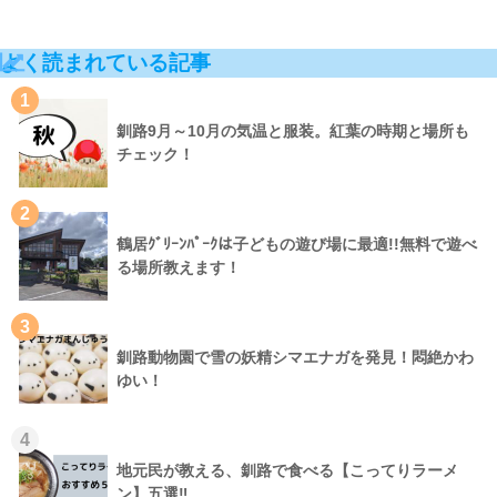
よく読まれている記事
1
釧路9月～10月の気温と服装。紅葉の時期と場所も
チェック！
2
鶴居ｸﾞﾘｰﾝﾊﾟｰｸは子どもの遊び場に最適!!無料で遊べ
る場所教えます！
3
釧路動物園で雪の妖精シマエナガを発見！悶絶かわ
ゆい！
4
地元民が教える、釧路で食べる【こってりラーメ
ン】五選‼