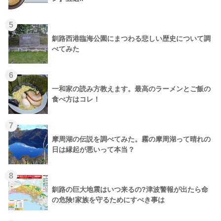
5
釧路西港臨海公園にまつわる悲しい歴史について調
べてみた
6
一和家の読み方教えます。最高のラーメンとご飯の
食べ方はコレ！
7
摩周湖の伝説を調べてみた。霧の摩周湖って晴れの
日は縁起が悪いって本当？
8
釧路の巨大地震はいつ来るの?津波警報が出たら命
の危険!家族を守るためにすべき事は