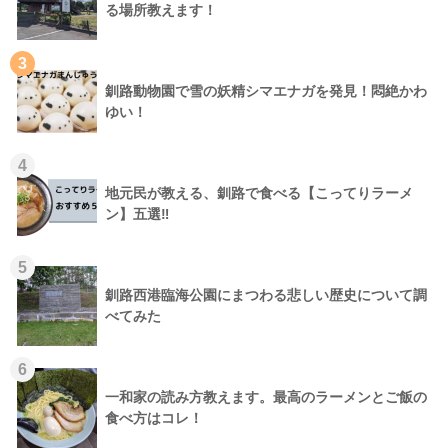
る場所教えます！
3
釧路動物園で雪の妖精シマエナガを発見！悶絶かわ
ゆい！
4
地元民が教える、釧路で食べる【こってりラーメ
ン】五選‼
5
釧路西港臨海公園にまつわる悲しい歴史について調
べてみた
6
一和家の読み方教えます。最高のラーメンとご飯の
食べ方はコレ！